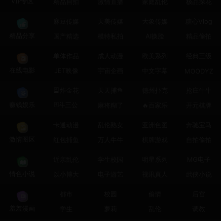
电影简介
疯狂动物城2 完整剧情
了解
疯狂动物城2下载
背后的故事，动物城再掀波澜