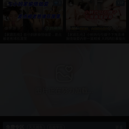
用户留言
疯狂动物城2 粉丝讨论
分享你的
疯狂动物城2下载
体验，与同好交流观影感受
动漫迷小朱
2026-07-23 14:32
终于等到
疯狂动物城2下载
了！画质太棒了，4K版本细
节满分。推荐大家用
疯狂动物城2迅雷下载
，速度真的
很快。剧情比第一部还精彩！
狐尼克粉丝
2026-07-23 11:08
刚看完
疯狂动物城2完整版
，太感动了！兔朱迪和狐尼
克的友情太治愈了。感谢网站提供的
疯狂动物城2免费
下载
资源，已经安利给朋友了。