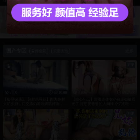
精彩剧照
疯狂动物城2 画面预览
疯狂动物城2
视觉盛宴，点击图片查看大图详情
演员阵容
疯狂动物城2 配音巨星
原班人马回归，
疯狂动物城2下载
后感受声优魅力
金妮弗·古德
杰森·贝特曼
伊德里斯·艾
珍妮·斯蕾特
狐尼克 · 配音
羊副市长 · 配音
温
尔巴
兔朱迪 · 配音
牛局长 · 配音