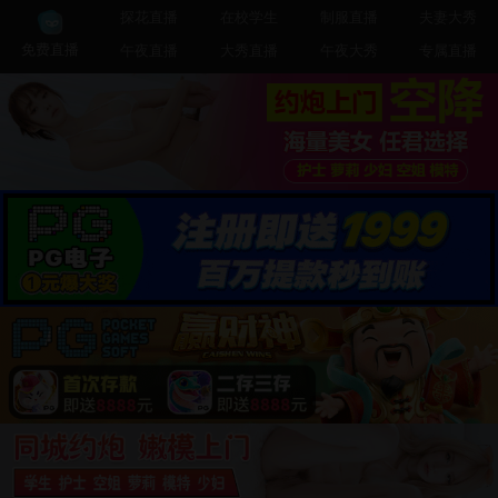
🎞️ 疯狂动物城2 · Zootopia 2
导演:
拜伦·霍华德
上映:
2026 · 美国
类型:
动画 / 冒险 / 喜剧
片长:
118分钟
评分:
⭐ 9.2
疯狂动物城2
延续了第一部的精彩世界，兔朱迪和狐尼克再次携
手， 揭开动物城背后更大的阴谋。本片由迪士尼动画工作室倾
力打造， 是2026年最受期待的动画电影之一。想要
疯狂动物城